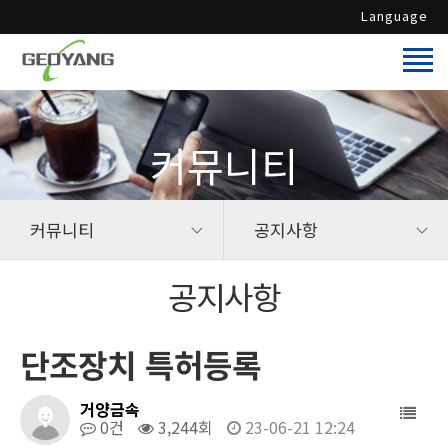
Language
커뮤니티
커뮤니티
공지사항
공지사항
단조장치 특허등록
거양금속
0건
3,244회
23-06-21 12:24