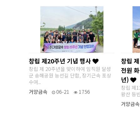
창립 제20주년 기념 행사
창립 제
창립 제 20주년을 맞이하여 임직원 달성
전원 화
군 송해공원 능선길 단합, 장기근속 포상
년)
수여..
창립 제1
거양금속
06-21
1756
왕산 등반 
거양금속