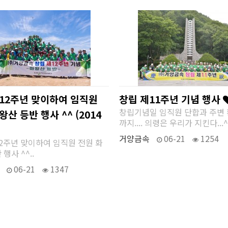
12주년 맞이하여 임직원
창립 제11주년 기념 행사
창립기념일 임직원 단합과 주변
왕산 등반 행사 ^^ (2014
까지.... 의령은 우리가 지킨다...^^
거양금속
06-21
1254
2주년 맞이하여 임직원 전원 화
행사 ^^..
06-21
1347