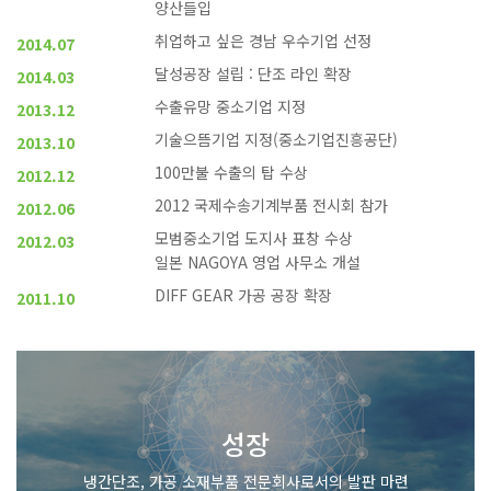
양산들입
취업하고 싶은 경남 우수기업 선정
2014.07
달성공장 설립 : 단조 라인 확장
2014.03
수출유망 중소기업 지정
2013.12
기술으뜸기업 지정(중소기업진흥공단)
2013.10
100만불 수출의 탑 수상
2012.12
2012 국제수송기계부품 전시회 참가
2012.06
모범중소기업 도지사 표창 수상
2012.03
일본 NAGOYA 영업 사무소 개설
DIFF GEAR 가공 공장 확장
2011.10
성장
냉간단조, 가공 소재부품 전문회사로서의 발판 마련