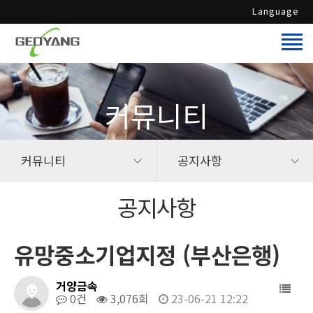
Language
커뮤니티
커뮤니티
공지사항
공지사항
유망중소기업지정 (부산은행)
거양금속
0건
3,076회
23-06-21 12:22