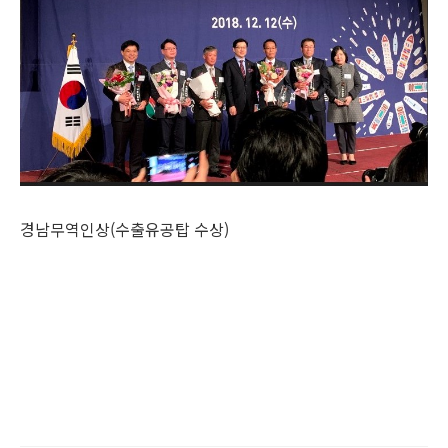
경남무역인상(수출유공탑 수상)