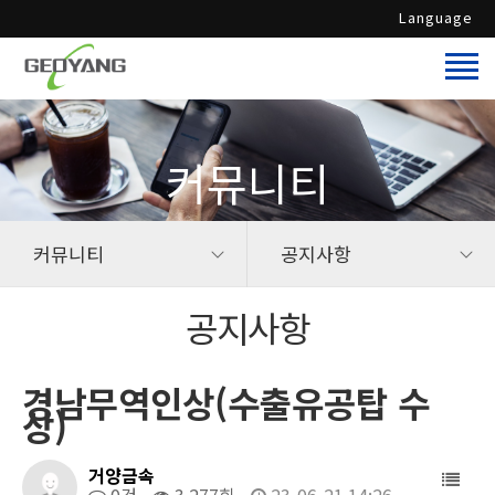
Language
커뮤니티
커뮤니티
공지사항
공지사항
경남무역인상(수출유공탑 수
상)
거양금속