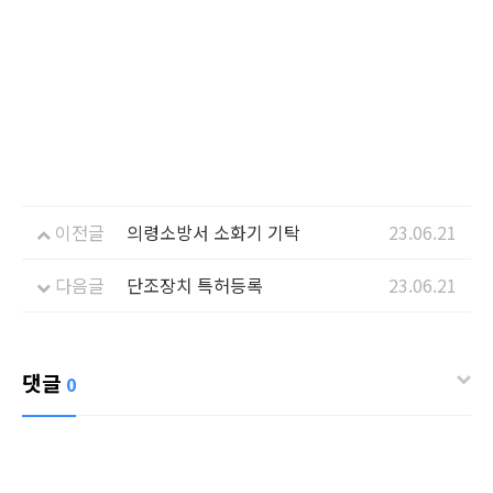
이전글
의령소방서 소화기 기탁
23.06.21
다음글
단조장치 특허등록
23.06.21
댓글
0